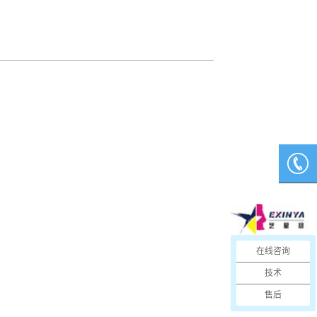
在线咨询
技术
售后