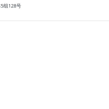
组128号