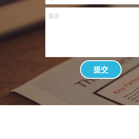
留言
提交