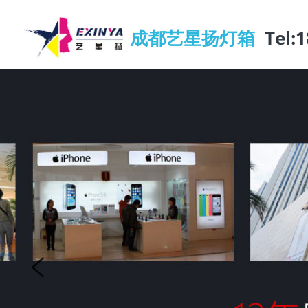
成都艺星扬灯箱 
Tel: